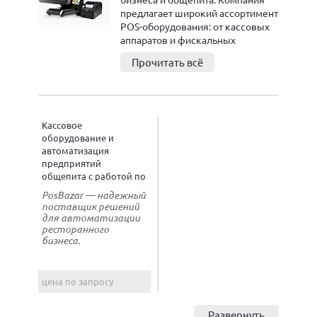
предлагает широкий ассортимент
POS-оборудования: от кассовых
аппаратов и фискальных
регистраторов до принтеров
Прочитать всё
чеков и сканеров штрихкодов.
Основное программное
обеспечение — iiko,
разработанное для полной
автоматизации работы
Кассовое
ресторанов и кафе. В каталоге —
оборудование и
как новые модели, так
автоматизация
и оборудование б/у. PosBazar
предприятий
также обеспечивает полную
общепита с работой по
техническую поддержку
всей России
PosBazar — надежный
и установку, обучение
поставщик решений
сотрудников и предлагает
для автоматизации
рассрочку на 12 месяцев, что
ресторанного
бизнеса.
делает автоматизацию доступной
для бизнеса любого масштаба.
цена по запросу
Развернуть