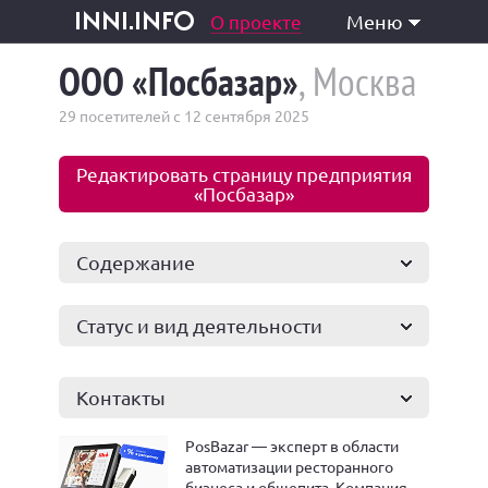
одукция и услуги
О проекте
Меню
inni.info
ООО «Посбазар»
, Москва
29 посетителей с 12 сентября 2025
Редактировать страницу предприятия
«Посбазар»
Содержание
Статус и вид деятельности
Контакты
PosBazar — эксперт в области
автоматизации ресторанного
бизнеса и общепита. Компания